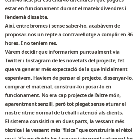
estar en funcionament durant el mateix divendres i
l’endemà dissabte.
Així, entre bromes i sense saber-ho, acabàvem de
proposar-nos un repte a contrarellotge a complir en 36
hores. I no teníem res.
Vàrem decidir que informaríem puntualment via
Twitter
i
Instagram
de les novetats del projecte, fet
que va generar més expectació de la que inicialment
esperàvem. Havíem de pensar el projecte, dissenyar-lo,
comprar el material, construir-lo i posar-lo en
funcionament. No era cap projecte de l’altre món,
aparentment senzill, però tot plegat sense aturar el
nostre ritme normal de treball i atenció als clients.
El sistema consisitira en dues parts, la vessant més
tècnica i la vessant més “física” que construiria el rètol
en si. Vàrem dividir les tasques i sincronitzadament les