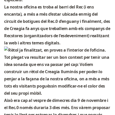
La nostra oficina es troba al barri del Rec (i ens
encanta), a més a més d’estar ubicada enmig del
circuit de botigues del Rec.0 d’enguany i finalment, des
de Creagia fa anys que treballem amb els companys de
Recstores (organitzadors de l’esdeveniment) realitzant
la web i altres temes digitals.
Tot plegat va resultar ser un bon context per tenir una
idea sonada que ens va passar pel cap:
Volíem
construir un rètol de Creagia lluminós
per poder-lo
penjar a la façana de la nostra oficina, on a més a més
tots els visitants poguéssin modificar-ne el color des
del seu propi mòbil
.
Això era cap al vespre de dimecres dia 9 de novembre i
el Rec.0 només duraria 3 dies més. Ens vàrem proposar
tenir-lo llest per estrenar-lo divendres i que pogués