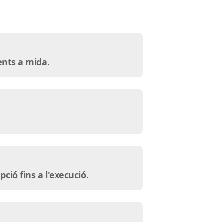
ents a mida.
ió fins a l'execució.