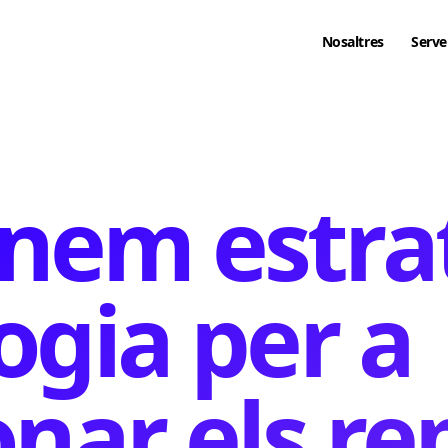
Nosaltres
Serve
em estrat
ogia per a
onar els re