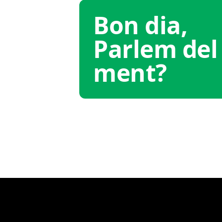
Bon dia,
Parlem del
ment?