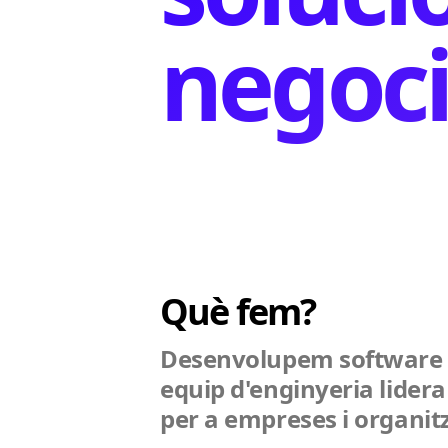
negoci
Què fem?
Desenvolupem software al
equip d'enginyeria lider
per a empreses i organit