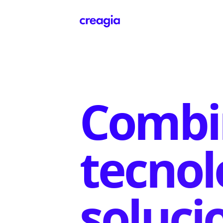
Creagia
Combin
tecnol
soluci