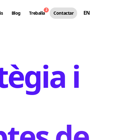
2
EN
is
Blog
Treballa
Contactar
ègia i
ptes de