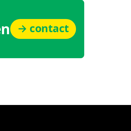
en
→ contact