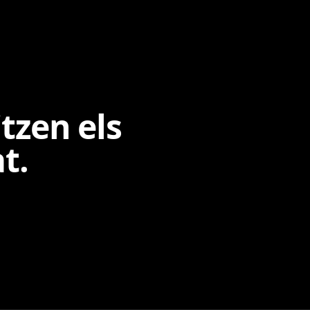
tzen els
t.